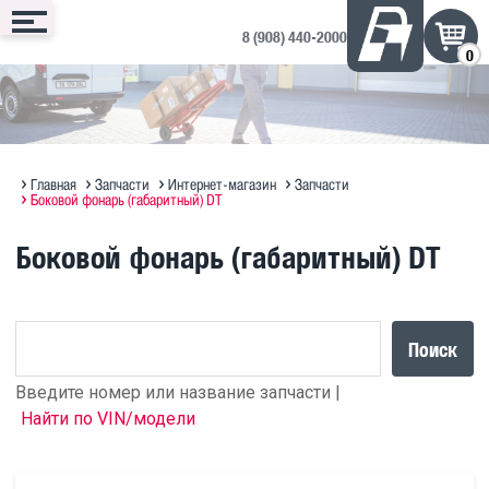
8 (908) 440-2000
0
Сервис
Запчасти
Техника
Доп. оборудование
Контакты
Запись онлайн
Интернет-магазин
Техника в продаже на ДРОМ ↗
Дополнительное оборудование
Запись на сервис
Техническое обслуживание
Оригинальное масло MAN
Полезная информация по SITRAK
Отзывы и предложения
Главная
Запчасти
Интернет-магазин
Запчасти
Боковой фонарь (габаритный) DT
Диагностика
Судовые ДВС MAN Marine
Прицепы Hastrailer
Боковой фонарь (габаритный) DT
Программирование блоков MAN
Кузовной ремонт
Поиск
Введите номер или название запчасти |
Найти по VIN/модели