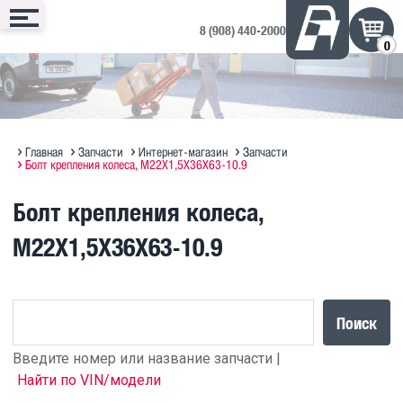
8 (908) 440-2000
0
Сервис
Запчасти
Техника
Доп. оборудование
Контакты
Запись онлайн
Интернет-магазин
Техника в продаже на ДРОМ ↗
Дополнительное оборудование
Запись на сервис
Техническое обслуживание
Оригинальное масло MAN
Полезная информация по SITRAK
Отзывы и предложения
Главная
Запчасти
Интернет-магазин
Запчасти
Болт крепления колеса, M22X1,5X36X63-10.9
Диагностика
Судовые ДВС MAN Marine
Прицепы Hastrailer
Болт крепления колеса,
Программирование блоков MAN
M22X1,5X36X63-10.9
Кузовной ремонт
Поиск
Введите номер или название запчасти |
Найти по VIN/модели