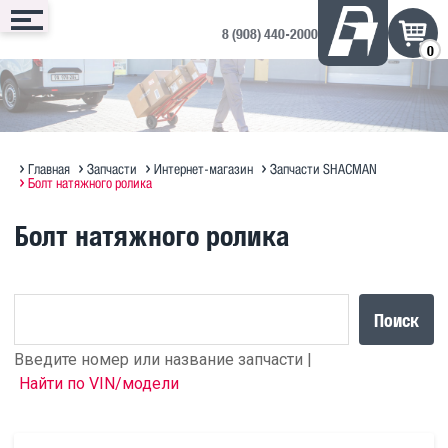
8 (908) 440-2000
0
Сервис
Запчасти
Техника
Доп. оборудование
Контакты
Запись онлайн
Интернет-магазин
Техника в продаже на ДРОМ ↗
Дополнительное оборудование
Запись на сервис
Техническое обслуживание
Оригинальное масло MAN
Полезная информация по SITRAK
Отзывы и предложения
Главная
Запчасти
Интернет-магазин
Запчасти SHACMAN
Болт натяжного ролика
Диагностика
Судовые ДВС MAN Marine
Прицепы Hastrailer
Болт натяжного ролика
Программирование блоков MAN
Кузовной ремонт
Поиск
Введите номер или название запчасти |
Найти по VIN/модели