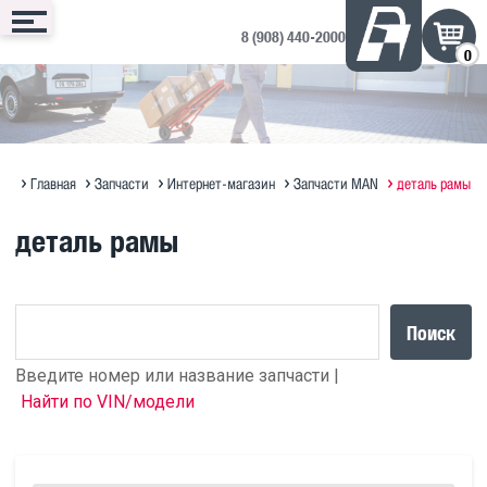
8 (908) 440-2000
0
Сервис
Запчасти
Техника
Доп. оборудование
Контакты
Запись онлайн
Интернет-магазин
Техника в продаже на ДРОМ ↗
Дополнительное оборудование
Запись на сервис
Техническое обслуживание
Оригинальное масло MAN
Полезная информация по SITRAK
Отзывы и предложения
Главная
Запчасти
Интернет-магазин
Запчасти MAN
деталь рамы
Диагностика
Судовые ДВС MAN Marine
Прицепы Hastrailer
деталь рамы
Программирование блоков MAN
Кузовной ремонт
Поиск
Введите номер или название запчасти |
Найти по VIN/модели