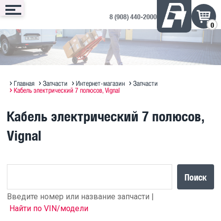
8 (908) 440-2000
0
Сервис
Запчасти
Техника
Доп. оборудование
Контакты
Запись онлайн
Интернет-магазин
Техника в продаже на ДРОМ ↗
Дополнительное оборудование
Запись на сервис
Техническое обслуживание
Оригинальное масло MAN
Полезная информация по SITRAK
Отзывы и предложения
Главная
Запчасти
Интернет-магазин
Запчасти
Кабель электрический 7 полюсов, Vignal
Диагностика
Судовые ДВС MAN Marine
Прицепы Hastrailer
Кабель электрический 7 полюсов,
Программирование блоков MAN
Vignal
Кузовной ремонт
Поиск
Введите номер или название запчасти |
Найти по VIN/модели