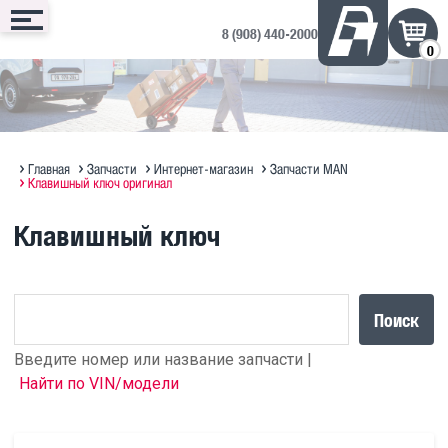
8 (908) 440-2000
0
Сервис
Запчасти
Техника
Доп. оборудование
Контакты
Запись онлайн
Интернет-магазин
Техника в продаже на ДРОМ ↗
Дополнительное оборудование
Запись на сервис
Техническое обслуживание
Оригинальное масло MAN
Полезная информация по SITRAK
Отзывы и предложения
Главная
Запчасти
Интернет-магазин
Запчасти MAN
Клавишный ключ оригинал
Диагностика
Судовые ДВС MAN Marine
Прицепы Hastrailer
Клавишный ключ
Программирование блоков MAN
Кузовной ремонт
Поиск
Введите номер или название запчасти |
Найти по VIN/модели