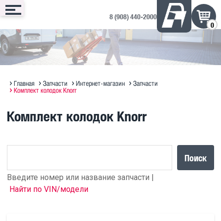
8 (908) 440-2000
0
Сервис
Запчасти
Техника
Доп. оборудование
Контакты
Запись онлайн
Интернет-магазин
Техника в продаже на ДРОМ ↗
Дополнительное оборудование
Запись на сервис
Техническое обслуживание
Оригинальное масло MAN
Полезная информация по SITRAK
Отзывы и предложения
Главная
Запчасти
Интернет-магазин
Запчасти
Комплект колодок Knorr
Диагностика
Судовые ДВС MAN Marine
Прицепы Hastrailer
Комплект колодок Knorr
Программирование блоков MAN
Кузовной ремонт
Поиск
Введите номер или название запчасти |
Найти по VIN/модели