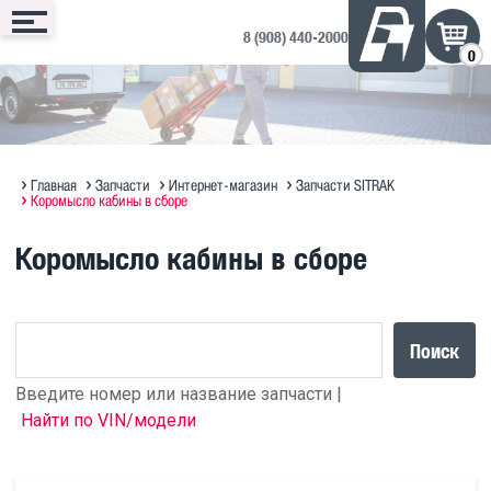
8 (908) 440-2000
0
Сервис
Запчасти
Техника
Доп. оборудование
Контакты
Запись онлайн
Интернет-магазин
Техника в продаже на ДРОМ ↗
Дополнительное оборудование
Запись на сервис
Техническое обслуживание
Оригинальное масло MAN
Полезная информация по SITRAK
Отзывы и предложения
Главная
Запчасти
Интернет-магазин
Запчасти SITRAK
Коромысло кабины в сборе
Диагностика
Судовые ДВС MAN Marine
Прицепы Hastrailer
Коромысло кабины в сборе
Программирование блоков MAN
Кузовной ремонт
Поиск
Введите номер или название запчасти |
Найти по VIN/модели