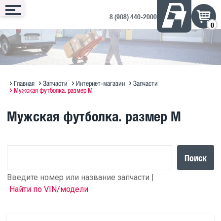
8 (908) 440-2000
0
Сервис
Запчасти
Техника
Доп. оборудование
Контакты
Запись онлайн
Интернет-магазин
Техника в продаже на ДРОМ ↗
Дополнительное оборудование
Запись на сервис
Техническое обслуживание
Оригинальное масло MAN
Полезная информация по SITRAK
Отзывы и предложения
Главная
Запчасти
Интернет-магазин
Запчасти
Мужская футболка. размер M
Диагностика
Судовые ДВС MAN Marine
Прицепы Hastrailer
Мужская футболка. размер M
Программирование блоков MAN
Кузовной ремонт
Поиск
Введите номер или название запчасти |
Найти по VIN/модели