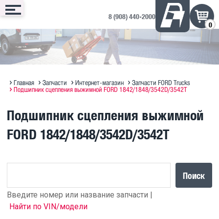
8 (908) 440-2000
0
Сервис
Запчасти
Техника
Доп. оборудование
Контакты
Запись онлайн
Интернет-магазин
Техника в продаже на ДРОМ ↗
Дополнительное оборудование
Запись на сервис
Техническое обслуживание
Оригинальное масло MAN
Полезная информация по SITRAK
Отзывы и предложения
Главная
Запчасти
Интернет-магазин
Запчасти FORD Trucks
Подшипник сцепления выжимной FORD 1842/1848/3542D/3542T
Диагностика
Судовые ДВС MAN Marine
Прицепы Hastrailer
Подшипник сцепления выжимной
Программирование блоков MAN
FORD 1842/1848/3542D/3542T
Кузовной ремонт
Поиск
Введите номер или название запчасти |
Найти по VIN/модели