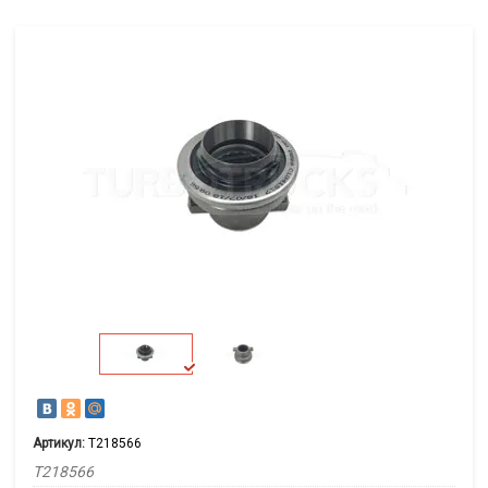
Артикул:
T218566
T218566