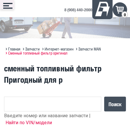
8 (908) 440-2000
0
Сервис
Запчасти
Техника
Доп. оборудование
Контакты
Запись онлайн
Интернет-магазин
Техника в продаже на ДРОМ ↗
Дополнительное оборудование
Запись на сервис
Техническое обслуживание
Оригинальное масло MAN
Полезная информация по SITRAK
Отзывы и предложения
Главная
Запчасти
Интернет-магазин
Запчасти MAN
Сменный топливный фильтр оригинал
Диагностика
Судовые ДВС MAN Marine
Прицепы Hastrailer
сменный топливный фильтр
Программирование блоков MAN
Пригодный для р
Кузовной ремонт
Поиск
Введите номер или название запчасти |
Найти по VIN/модели