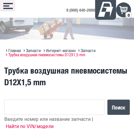
8 (908) 440-2000
0
Сервис
Запчасти
Техника
Доп. оборудование
Контакты
Запись онлайн
Интернет-магазин
Техника в продаже на ДРОМ ↗
Дополнительное оборудование
Запись на сервис
Техническое обслуживание
Оригинальное масло MAN
Полезная информация по SITRAK
Отзывы и предложения
Главная
Запчасти
Интернет-магазин
Запчасти
Трубка воздушная пневмосистемы D12X1,5 mm
Диагностика
Судовые ДВС MAN Marine
Прицепы Hastrailer
Трубка воздушная пневмосистемы
Программирование блоков MAN
D12X1,5 mm
Кузовной ремонт
Поиск
Введите номер или название запчасти |
Найти по VIN/модели