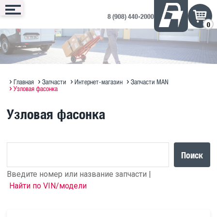
8 (908) 440-2000
0
Сервис
Запчасти
Техника
Доп. оборудование
Контакты
Запись онлайн
Интернет-магазин
Техника в продаже на ДРОМ ↗
Дополнительное оборудование
Запись на сервис
Техническое обслуживание
Оригинальное масло MAN
Полезная информация по SITRAK
Отзывы и предложения
Главная
Запчасти
Интернет-магазин
Запчасти MAN
Узловая фасонка
Диагностика
Судовые ДВС MAN Marine
Прицепы Hastrailer
Узловая фасонка
Программирование блоков MAN
Кузовной ремонт
Поиск
Введите номер или название запчасти |
Найти по VIN/модели